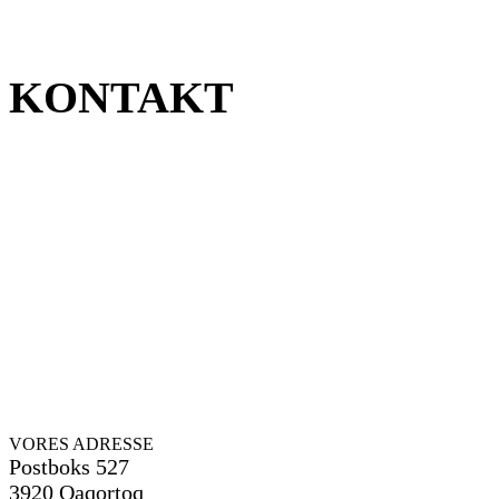
KONTAKT
Har I et problem som I skal have løst? Vi kigger
gerne forbi til en uforpligtende snak, eller også kan I
kigge
forbi hos os. Få en professionel vurdering og
løsning, det er den langtidsholdbare løsning.
Se herunder hvordan du/I kan komme i kontakt med
os.
VORES ADRESSE
Postboks 527
3920 Qaqortoq