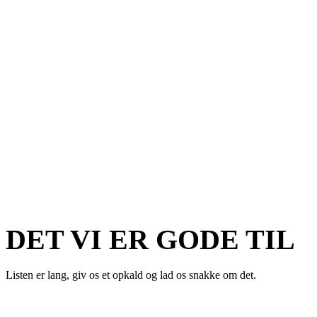
Sydgrønlands
El ApS
Sydgrønlands
El ApS
DET VI ER GODE TIL
Listen er lang, giv os et opkald og lad os snakke om det.